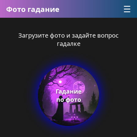
☰
Фото гадание
Загрузите фото и задайте вопрос
гадалке
Гадание
по фото