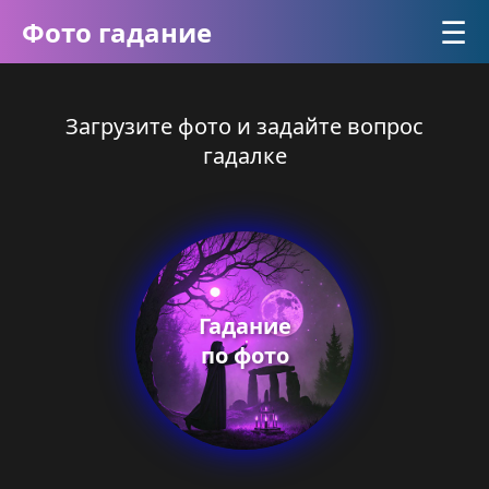
☰
Фото гадание
Загрузите фото и задайте вопрос
гадалке
Гадание
по фото