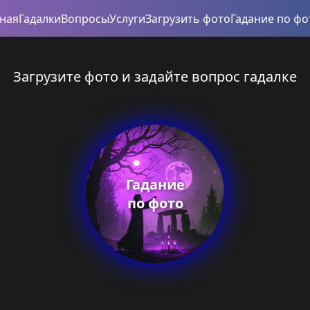
вная
Гадалки
Вопросы
Услуги
Загрузить фото
Гадание по фо
Загрузите фото и задайте вопрос гадалке
Гадание
по фото