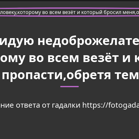
видую недоброжелатею
ому во всем везёт и
 пропасти,обретя те
ие ответа от гадалки https://fotogada