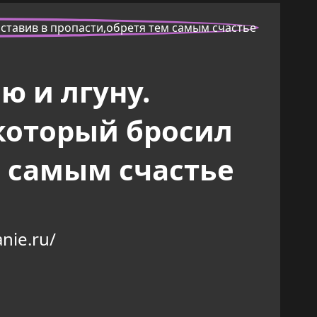
 и лгуну.
 который бросил
м самым счастье
nie.ru/