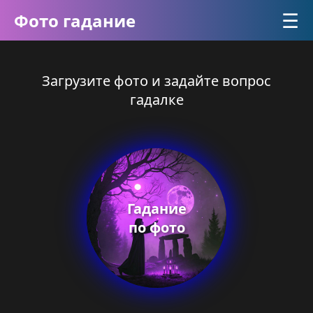
☰
Фото гадание
Загрузите фото и задайте вопрос
гадалке
Гадание
по фото