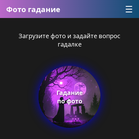
☰
Фото гадание
Загрузите фото и задайте вопрос
гадалке
Гадание
по фото