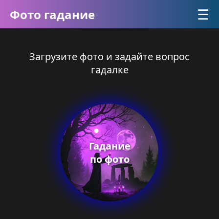
☰
Фото гадание
Загрузите фото и задайте вопрос
гадалке
Гадание
по фото