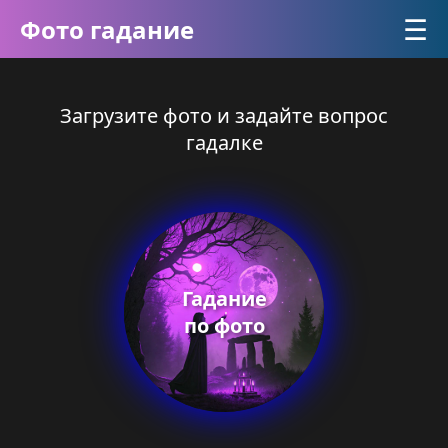
☰
Фото гадание
Загрузите фото и задайте вопрос
гадалке
Гадание
по фото