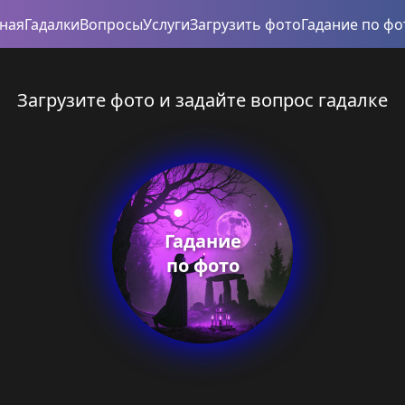
вная
Гадалки
Вопросы
Услуги
Загрузить фото
Гадание по фо
Загрузите фото и задайте вопрос гадалке
Гадание
по фото