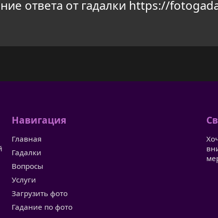
ие ответа от гадалки https://fotogada
Навигация
Св
Главная
Хо
й
вн
Гадалки
ме
Вопросы
Услуги
Загрузить фото
Гадание по фото