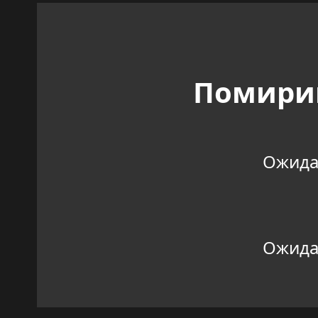
Помирим
Ожидан
Ожидан