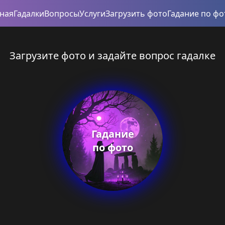
вная
Гадалки
Вопросы
Услуги
Загрузить фото
Гадание по фо
Загрузите фото и задайте вопрос гадалке
Гадание
по фото