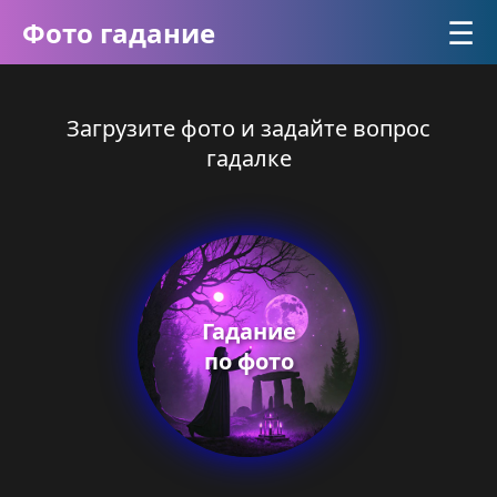
☰
Фото гадание
Загрузите фото и задайте вопрос
гадалке
Гадание
по фото