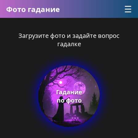
☰
Фото гадание
Загрузите фото и задайте вопрос
гадалке
Гадание
по фото