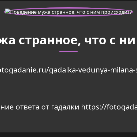
а странное, что с н
fotogadanie.ru/gadalka-vedunya-milana-
ие ответа от гадалки https://fotogada