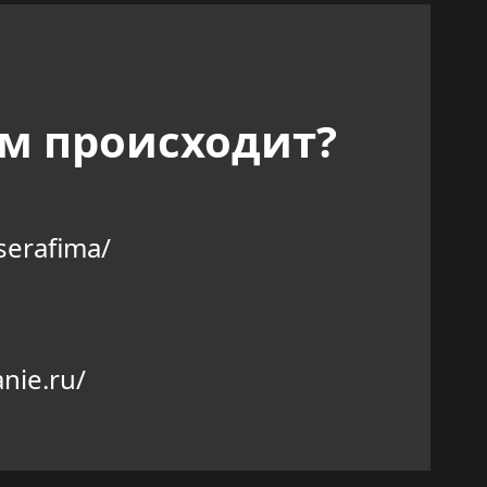
им происходит?
serafima/
nie.ru/