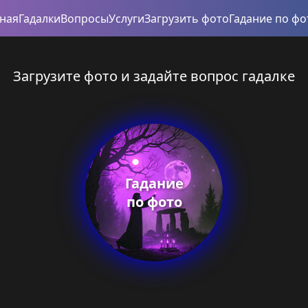
вная
Гадалки
Вопросы
Услуги
Загрузить фото
Гадание по фо
Загрузите фото и задайте вопрос гадалке
Гадание
по фото