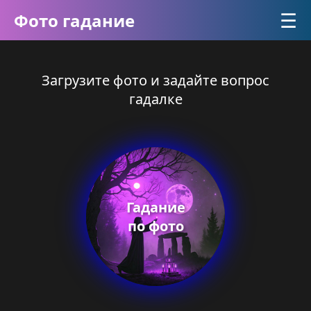
☰
Фото гадание
Загрузите фото и задайте вопрос
гадалке
Гадание
по фото