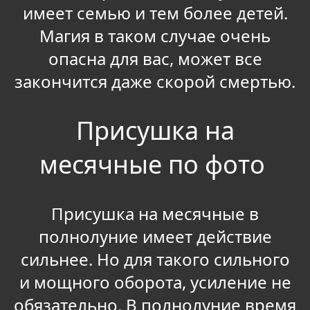
имеет семью и тем более детей.
Магия в таком случае очень
опасна для вас, может все
закончится даже скорой смертью.
Присушка на
месячные по фото
Присушка на месячные в
полнолуние имеет действие
сильнее. Но для такого сильного
и мощного оборота, усиление не
обязательно. В полнолуние время