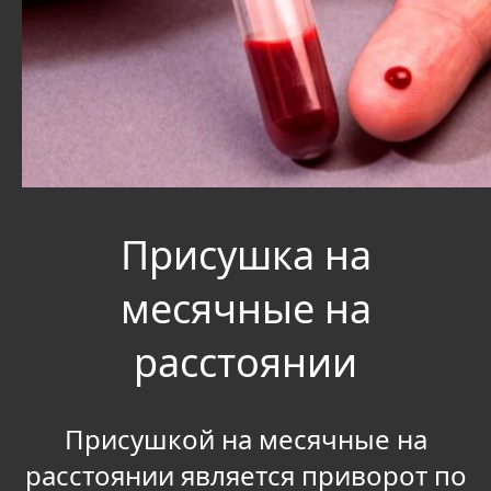
Присушка на
месячные на
расстоянии
Присушкой на месячные на
расстоянии является приворот по