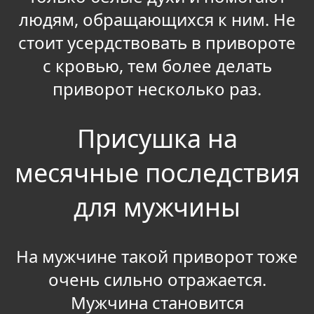
людям, обращающихся к ним. Не
стоит усердствовать в привороте
с кровью, тем более делать
приворот несколько раз.
Присушка на
месячные последствия
для мужчины
На мужчине такой приворот тоже
очень сильно отражается.
Мужчина становится