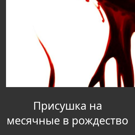
Присушка на
месячные в рождество