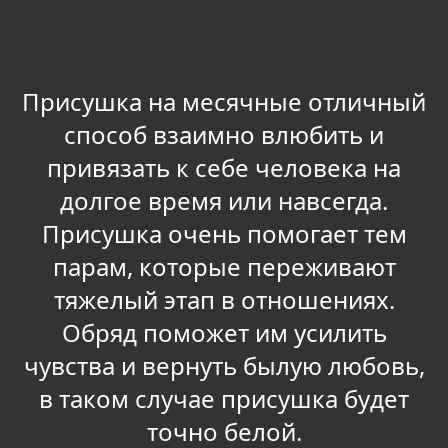
Присушка на месячные отличный
способ взаимно влюбить и
привязать к себе человека на
долгое время или навсегда.
Присушка очень помогает тем
парам, которые переживают
тяжелый этап в отношениях.
Обряд поможет им усилить
чувства и вернуть былую любовь,
в таком случае присушка будет
точно белой.