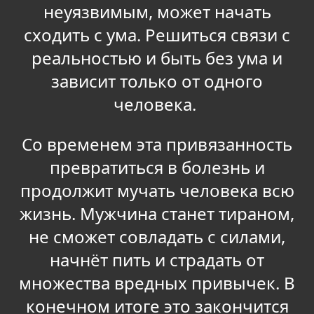
неуязвимым, может начать
сходить с ума. Решиться связи с
реальностью и быть без ума и
зависит только от одного
человека.
Со временем эта привязанность
превратиться в болезнь и
продолжит мучать человека всю
жизнь. Мужчина станет тираном,
не сможет совладать с силами,
начнёт пить и страдать от
множества вредных привычек. В
конечном итоге это закончится