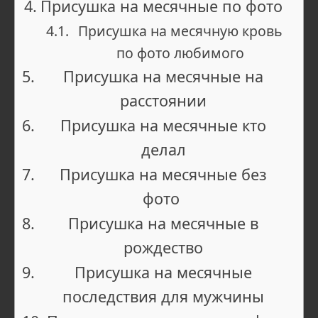
Присушка на месячные по фото
Присушка на месячную кровь
по фото любимого
Присушка на месячные на
расстоянии
Присушка на месячные кто
делал
Присушка на месячные без
фото
Присушка на месячные в
рождество
Присушка на месячные
последствия для мужчины