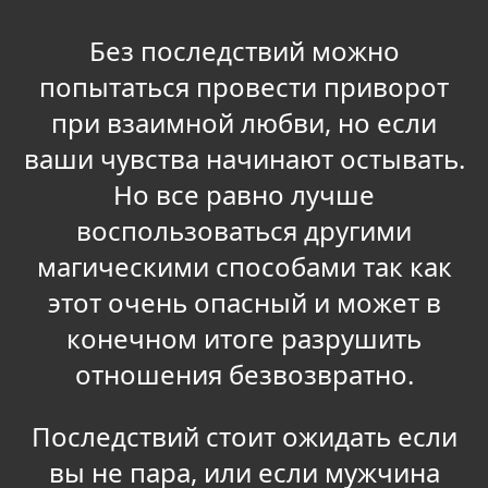
Без последствий можно
попытаться провести приворот
при взаимной любви, но если
ваши чувства начинают остывать.
Но все равно лучше
воспользоваться другими
магическими способами так как
этот очень опасный и может в
конечном итоге разрушить
отношения безвозвратно.
Последствий стоит ожидать если
вы не пара, или если мужчина