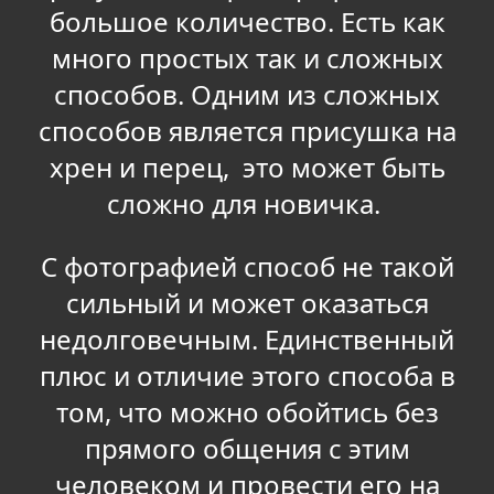
большое количество. Есть как
много простых так и сложных
способов. Одним из сложных
способов является присушка на
хрен и перец, это может быть
сложно для новичка.
С фотографией способ не такой
сильный и может оказаться
недолговечным. Единственный
плюс и отличие этого способа в
том, что можно обойтись без
прямого общения с этим
человеком и провести его на