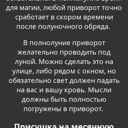
для магии, любой приворот точно
сработает в скором времени
после полуночного обряда.
В полнолуние приворот
желательно проводить под
луной. Можно сделать это на
улице, либо рядом с окном, но
обязательно свет должен падать
на вас и вашу кровь. Мысли
должны быть полностью
погружены в приворот.
Присушка на месячную