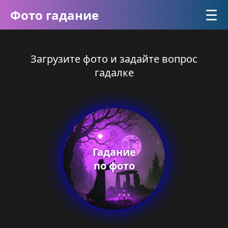
☰
Фото гадание
Загрузите фото и задайте вопрос
гадалке
Гадание
по фото