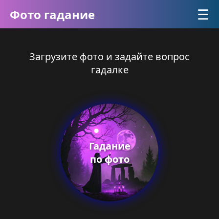
☰
Фото гадание
Загрузите фото и задайте вопрос
гадалке
Гадание
по фото