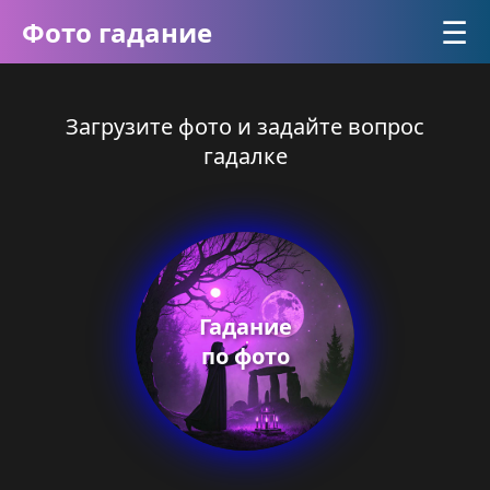
☰
Фото гадание
Загрузите фото и задайте вопрос
гадалке
Гадание
по фото