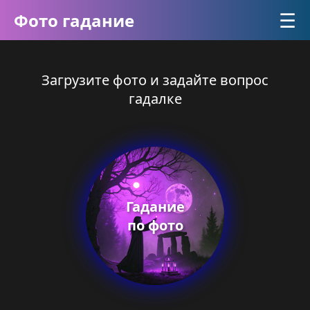
☰
Фото гадание
Загрузите фото и задайте вопрос
гадалке
Гадание
по фото