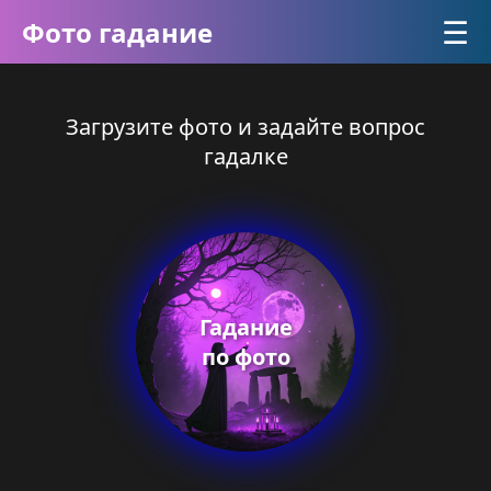
☰
Фото гадание
Загрузите фото и задайте вопрос
гадалке
Гадание
по фото