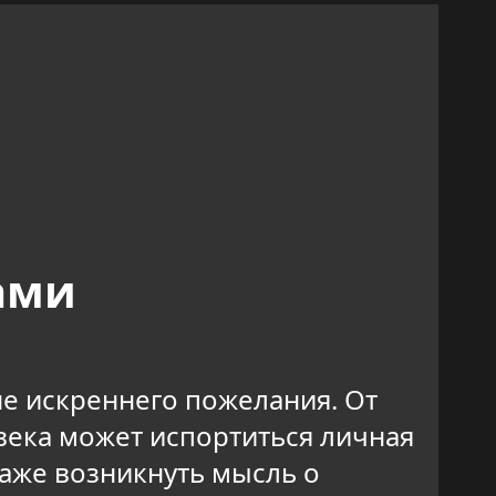
ами
не искреннего пожелания. От
овека может испортиться личная
аже возникнуть мысль о