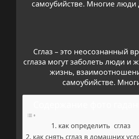
самоубийстве. Многие люди д
Сглаз – это неосознанный в
сглаза могут заболеть люди и 
жизнь, взаимоотношени
самоубийстве. Многи
Содержание фото гадан
как определить сглаз
как снять сглаз в домашних усл