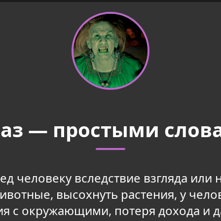
лаз — простыми слов
ред человеку вследствие взгляда или 
животные, высохнуть растения, у чел
я с окружающими, потеря дохода и д