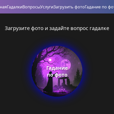
вная
Гадалки
Вопросы
Услуги
Загрузить фото
Гадание по фо
Загрузите фото и задайте вопрос гадалке
Гадание
по фото