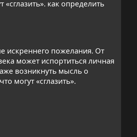
т «сглазить». как определить
не искреннего пожелания. От
овека может испортиться личная
аже возникнуть мысль о
то могут «сглазить».