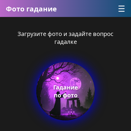
☰
Фото гадание
Загрузите фото и задайте вопрос
гадалке
Гадание
по фото