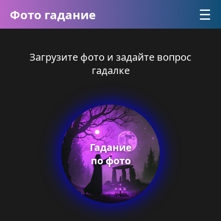
☰
Фото гадание
Загрузите фото и задайте вопрос
гадалке
Гадание
по фото