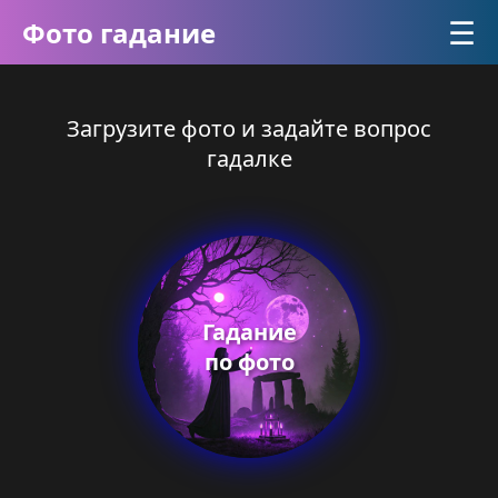
☰
Фото гадание
Загрузите фото и задайте вопрос
гадалке
Гадание
по фото