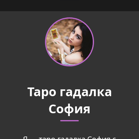
Таро гадалка
София
Я — таро гадалка София с