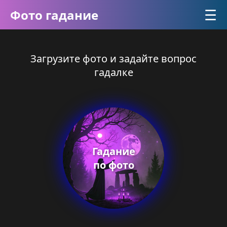
☰
Фото гадание
Загрузите фото и задайте вопрос
гадалке
Гадание
по фото