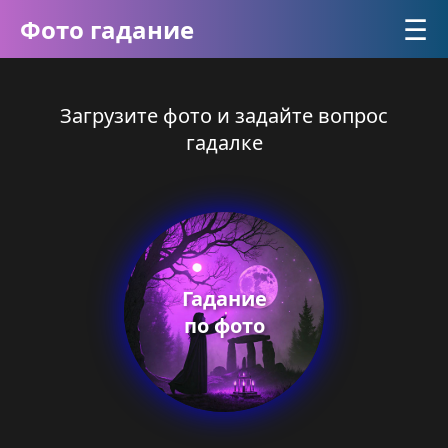
☰
Фото гадание
Загрузите фото и задайте вопрос
гадалке
Гадание
по фото