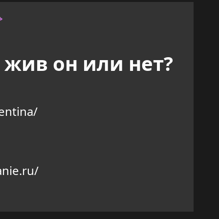
, жив он или нет?
entina/
nie.ru/