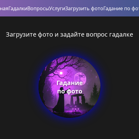
вная
Гадалки
Вопросы
Услуги
Загрузить фото
Гадание по фо
Загрузите фото и задайте вопрос гадалке
Гадание
по фото