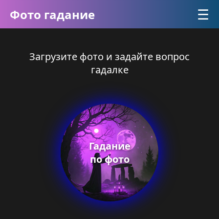
☰
Фото гадание
Загрузите фото и задайте вопрос
гадалке
Гадание
по фото