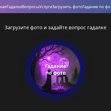
вная
Гадалки
Вопросы
Услуги
Загрузить фото
Гадание по фо
Загрузите фото и задайте вопрос гадалке
Гадание
по фото