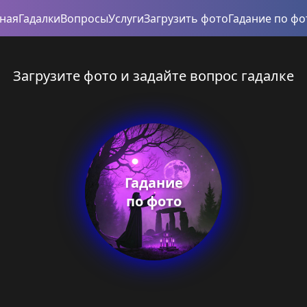
вная
Гадалки
Вопросы
Услуги
Загрузить фото
Гадание по фо
Загрузите фото и задайте вопрос гадалке
Гадание
по фото