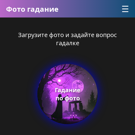
☰
Фото гадание
Загрузите фото и задайте вопрос
гадалке
Гадание
по фото