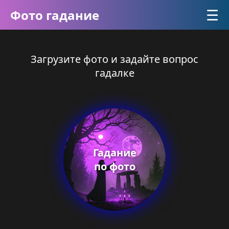
☰
Фото гадание
Загрузите фото и задайте вопрос
гадалке
Гадание
по фото