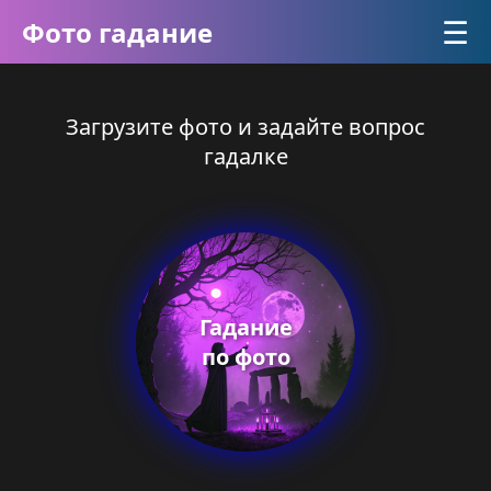
☰
Фото гадание
Загрузите фото и задайте вопрос
гадалке
Гадание
по фото