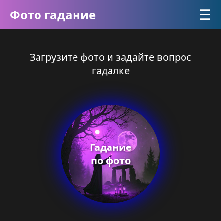
☰
Фото гадание
Загрузите фото и задайте вопрос
гадалке
Гадание
по фото