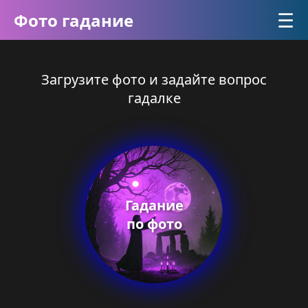
☰
Фото гадание
Загрузите фото и задайте вопрос
гадалке
Гадание
по фото