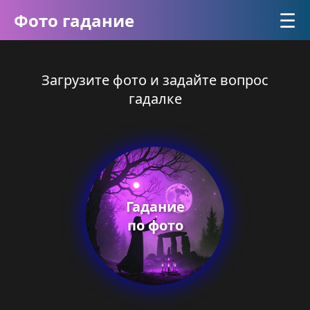
☰
Фото гадание
Загрузите фото и задайте вопрос
гадалке
Гадание
по фото