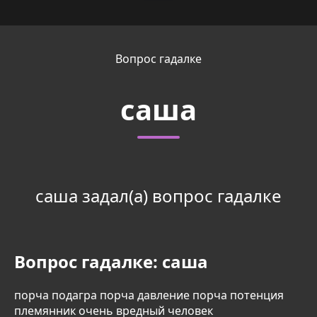
Вопрос гадалке
саша
саша задал(а) вопрос гадалке
Вопрос гадалке:
саша
порча подагра порча давление порча потенция
племянник очень вредный человек