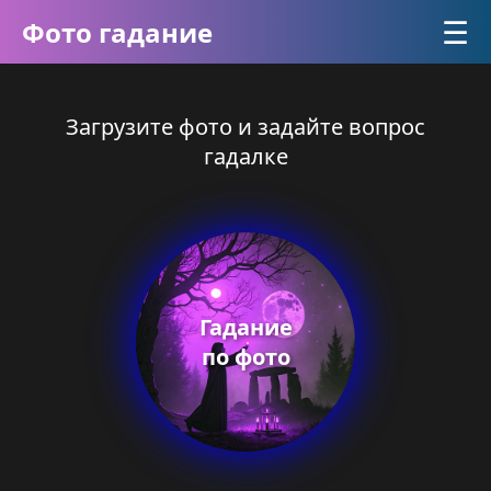
☰
Фото гадание
Загрузите фото и задайте вопрос
гадалке
Гадание
по фото