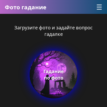
☰
Фото гадание
Загрузите фото и задайте вопрос
гадалке
Гадание
по фото