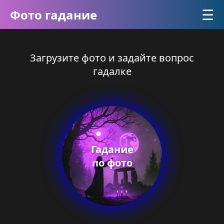
☰
Фото гадание
Загрузите фото и задайте вопрос
гадалке
Гадание
по фото