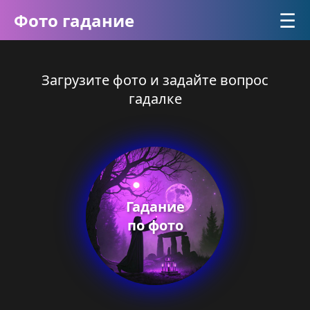
☰
Фото гадание
Загрузите фото и задайте вопрос
гадалке
Гадание
по фото