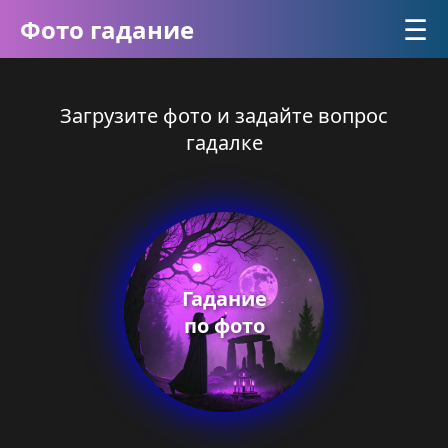
☰
Фото гадание
Загрузите фото и задайте вопрос
гадалке
Гадание
по фото