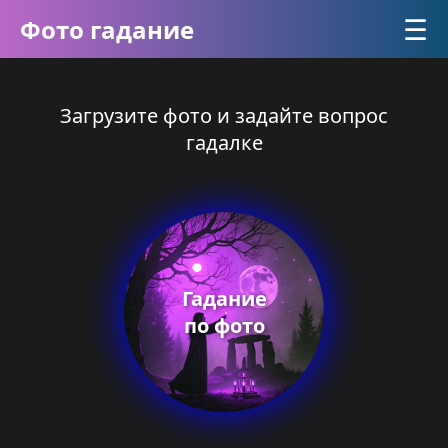
☰
Фото гадание
Загрузите фото и задайте вопрос
гадалке
Гадание
по фото