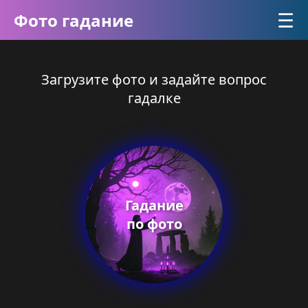
☰
Фото гадание
Загрузите фото и задайте вопрос
гадалке
Гадание
по фото