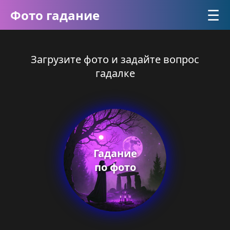
☰
Фото гадание
Загрузите фото и задайте вопрос
гадалке
Гадание
по фото