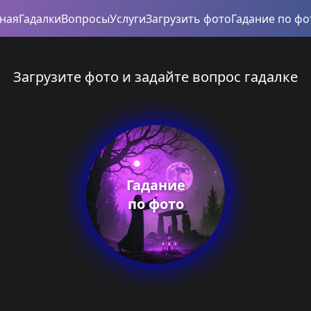
вная
Гадалки
Вопросы
Услуги
Загрузить фото
Гадание по фо
Загрузите фото и задайте вопрос гадалке
Гадание
по фото