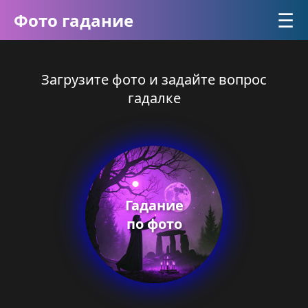
☰
Фото гадание
Загрузите фото и задайте вопрос
гадалке
Гадание
по фото