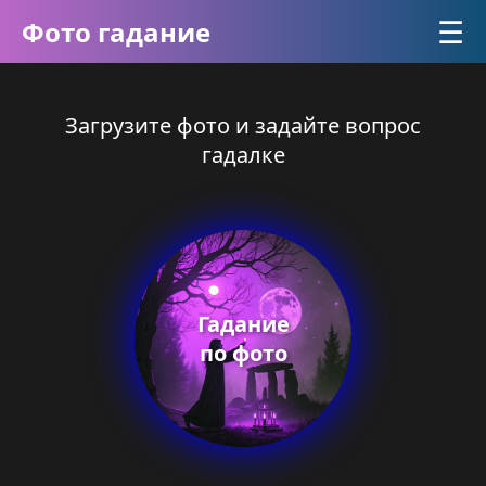
☰
Фото гадание
Загрузите фото и задайте вопрос
гадалке
Гадание
по фото