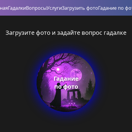
вная
Гадалки
Вопросы
Услуги
Загрузить фото
Гадание по фо
Загрузите фото и задайте вопрос гадалке
Гадание
по фото