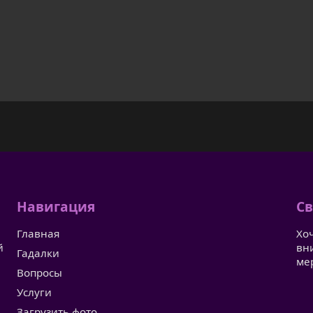
Навигация
Св
Главная
Хо
й
вн
Гадалки
ме
Вопросы
Услуги
Загрузить фото