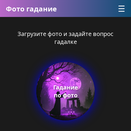
☰
Фото гадание
Загрузите фото и задайте вопрос
гадалке
Гадание
по фото