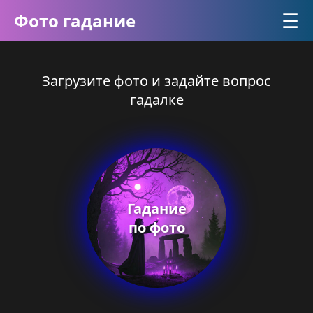
☰
Фото гадание
Загрузите фото и задайте вопрос
гадалке
Гадание
по фото