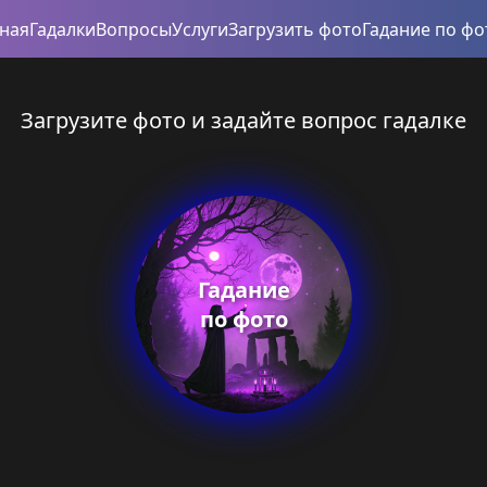
вная
Гадалки
Вопросы
Услуги
Загрузить фото
Гадание по фо
Загрузите фото и задайте вопрос гадалке
Гадание
по фото