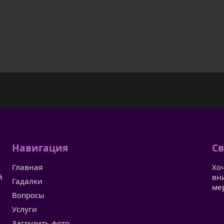
Навигация
Св
Главная
Хо
й
вн
Гадалки
ме
Вопросы
Услуги
Загрузить фото